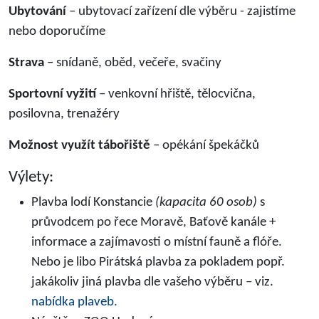
Ubytování
– ubytovací zařízení dle výběru - zajistíme
nebo doporučíme
Strava
– snídaně, oběd, večeře, svačiny
Sportovní vyžití
– venkovní hřiště, tělocvična,
posilovna, trenažéry
Možnost využít tábořiště
– opékání špekáčků
Výlety:
Plavba lodí Konstancie
(kapacita 60 osob)
s
průvodcem po řece Moravě, Baťově kanále +
informace a zajímavosti o místní fauně a flóře.
Nebo je libo Pirátská plavba za pokladem popř.
jakákoliv jiná plavba dle vašeho výběru – viz.
nabídka plaveb.